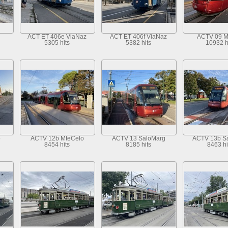
ACT ET 406e ViaNaz
ACT ET 406f ViaNaz
ACTV 09 M
5305 hits
5382 hits
10932 h
o
ACTV 12b MteCelo
ACTV 13 SaloMarg
ACTV 13b S
8454 hits
8185 hits
8463 hi