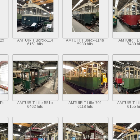
2x
AMTUIR T Bordx-114
AMTUIR T Bordx-114b
AMTUIR T Di
6151 hits
5930 hits
7430 hi
Pit
AMTUIR T Lille-551b
AMTUIR T Lille-701
AMTUIR T Lil
6462 hits
6118 hits
6155 hi