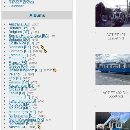
Random photos
Calendar
Albums
Australia [AU]
171
Belarus [BY]
19
Belgium [BE]
1392
ACT ET 401
Bosnia-Hercegovina [BA]
58
11959 hits
Bulgaria [BG]
142
Costa Rica [CR]
7
Denmark [DK]
501
Germany [DE]
14237
Estonia [EE]
188
Finland [FI]
397
France [FR]
5600
Greece [GR]
66
United Kingdom [UK]
2554
Ireland [IE]
196
Italy [IT]
1882
Canada [CA]
263
Kazakhstan [KZ]
6
Croatia [HR]
149
Latvia [LV]
ACT ET 402 Dep
247
5550 hits
Lithuania [LT]
174
Luxembourg [LU]
282
Morocco [MA]
43
Moldova [MD]
44
Montenegro [ME]
58
Netherlands [NL]
1243
North Macedonia [MK]
17
Norwegen [NO]
480
Austria [AT]
1942