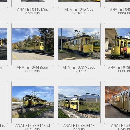
s
ANAT ET 044b Mus
ANAT ET 045 Mus
ANAT ET 04
8789 hits
8704 hits
8664 hi
ud
ANAT ET 045f Boud
ANAT ET 073 Musee
ANAT ET 073
8663 hits
8670 hits
8686 hi
Mus
ANAT ET 073f+143 Isl
ANAT ET 073g+143
ANAT ET 5
8075 hits
bAreus
6749 hi