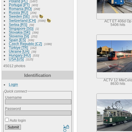
Poland [PL]
1497
Portugal [PT]
403
Romania [RO]
268
Russia [RU]
206
Sweden [SE]
976
Switzerland [CH]
5586
ACT ET 406d Op
Serbia [RS]
5406 hits
94
Singapore [SG]
1
Slovakia [SK]
396
Slovenia [SI]
252
Spain [ES]
936
Czech Republic [CZ]
1086
Türkiye [TR]
162
Ukraine [UA]
39
Hungary [HU]
533
USA [US]
1125
45012 photos
Identification
ACTV 12 MteCel
8630 hits
Login
Quick connect
Username
Password
Auto login