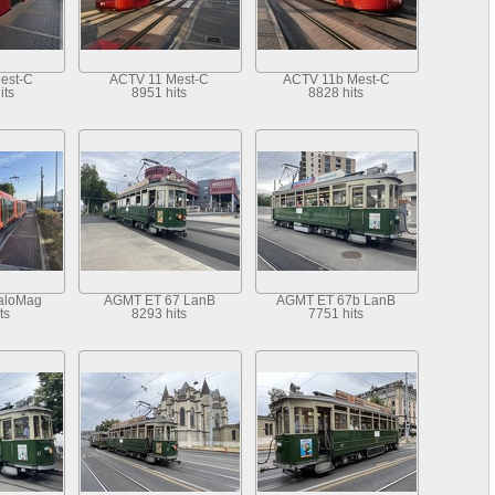
est-C
ACTV 11 Mest-C
ACTV 11b Mest-C
its
8951 hits
8828 hits
aloMag
AGMT ET 67 LanB
AGMT ET 67b LanB
ts
8293 hits
7751 hits