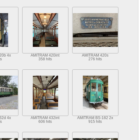
20b 4x
AMITRAM 420int
AMITRAM 420s
ts
358 hits
276 hits
32d 4x
AMITRAM 432int
AMITRAM BS-182 2x
ts
606 hits
915 hits