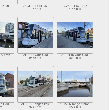
 Plain
AGMT ET 67g Faz
AGMT ET 67h Faz
ts
7167 hits
7145 hits
o A-bron
AL 1114 Vario Odd
AL 1114b Vario Odd
ts
9455 hits
9684 hits
io Odd
AL 2102 Tango Skole
AL 2206 Tango A-bron
ts
9241 hits
9224 hits