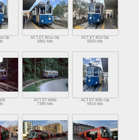
1d Op
ACT ET 401e Op
ACT ET 401f Op
ts
5861 hits
5925 hits
406
ACT ET 406b
ACT ET 406c Op
ts
7385 hits
5615 hits