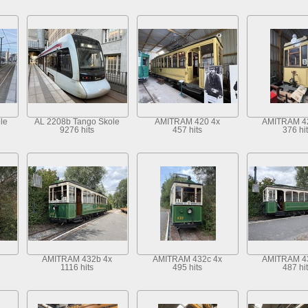
le
AL 2208b Tango Skole
AMITRAM 420 4x
AMITRAM 4
9276 hits
457 hits
376 hi
AMITRAM 432b 4x
AMITRAM 432c 4x
AMITRAM 4
1116 hits
495 hits
487 hi