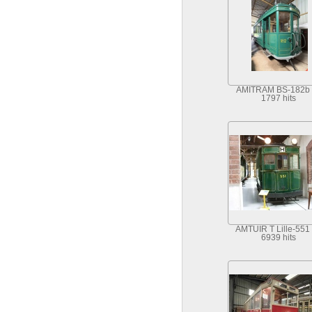
AMITRAM BS-182b 
1797 hits
AMTUIR T Lille-551 
6939 hits