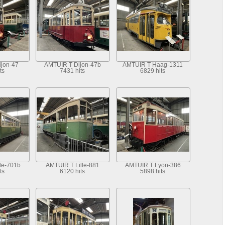
jon-47
AMTUIR T Dijon-47b
AMTUIR T Haag-1311
ts
7431 hits
6829 hits
le-701b
AMTUIR T Lille-881
AMTUIR T Lyon-386
ts
6120 hits
5898 hits