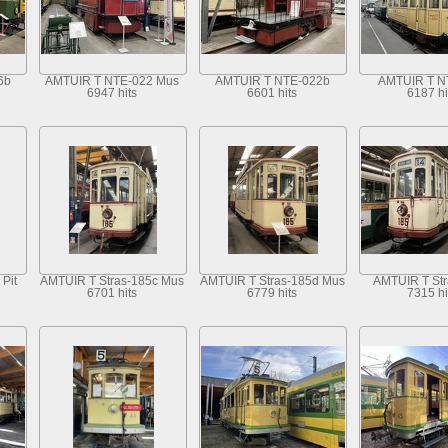
6b
AMTUIR T NTE-022 Mus
AMTUIR T NTE-022b
AMTUIR T N
6947 hits
6601 hits
6187 hi
Pit
AMTUIR T Stras-185c Mus
AMTUIR T Stras-185d Mus
AMTUIR T Str
6701 hits
6779 hits
7315 hi