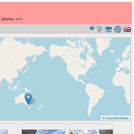
y photos +++
©
OpenStreetMap