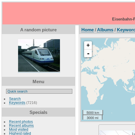
Eisenbahn-F
A random picture
Home
/
Albums
/
Keywor
+
-
Menu
Search
Keywords
(7216)
Specials
5000 km
3000 mi
Recent photos
Recent albums
Most visited
Highest rated