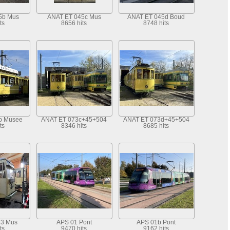
5b Mus
ANAT ET 045c Mus
ANAT ET 045d Boud
ts
8656 hits
8748 hits
b Musee
ANAT ET 073c+45+504
ANAT ET 073d+45+504
ts
8346 hits
8685 hits
83 Mus
APS 01 Pont
APS 01b Pont
ts
9470 hits
9162 hits