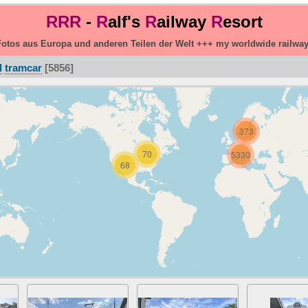
RRR
-
R
alf's
R
ailway
R
esort
otos aus Europa und anderen Teilen der Welt +++ my worldwide railwa
d
tramcar
5856
373
70
5330
68