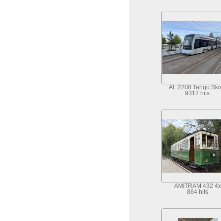
AL 2208 Tango Sko
9312 hits
AMITRAM 432 4x
864 hits