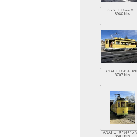
ANAT ET 044 Mu
8980 hits
ANAT ET 045e Bo
8707 hits
ANAT ET 073e+45 
8601 hits