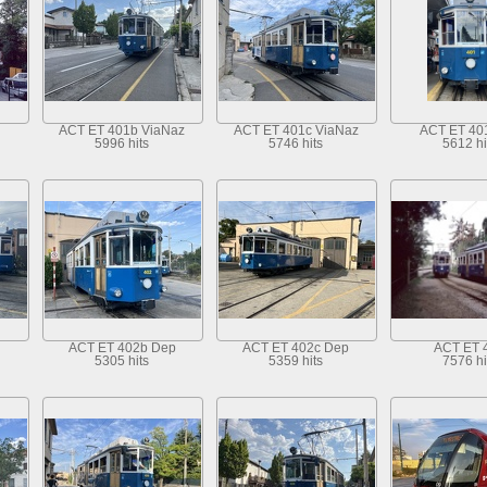
ACT ET 401b ViaNaz
ACT ET 401c ViaNaz
ACT ET 40
5996 hits
5746 hits
5612 hi
ACT ET 402b Dep
ACT ET 402c Dep
ACT ET 
5305 hits
5359 hits
7576 hi