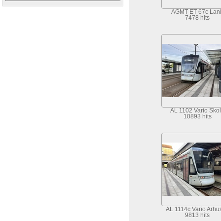
AGMT ET 67c Lan
7478 hits
AL 1102 Vario Sko
10893 hits
AL 1114c Vario Arhu
9813 hits