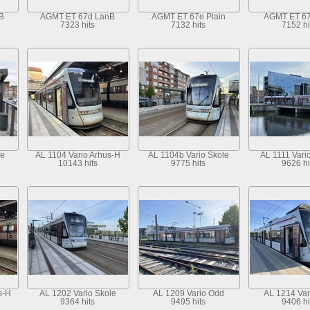
B
AGMT ET 67d LanB
AGMT ET 67e Plain
AGMT ET 67f
7323 hits
7132 hits
7152 hi
le
AL 1104 Vario Arhus-H
AL 1104b Vario Skole
AL 1111 Vari
10143 hits
9775 hits
9626 hi
s-H
AL 1202 Vario Skole
AL 1209 Vario Odd
AL 1214 Var
9364 hits
9495 hits
9406 hi