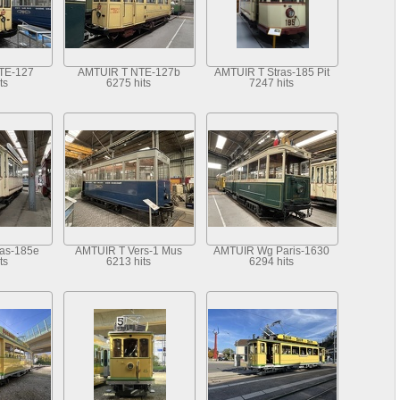
TE-127
AMTUIR T NTE-127b
AMTUIR T Stras-185 Pit
ts
6275 hits
7247 hits
as-185e
AMTUIR T Vers-1 Mus
AMTUIR Wg Paris-1630
ts
6213 hits
6294 hits