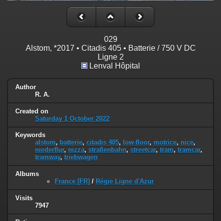
029
Alstom, *2017 • Citadis 405 • Batterie / 750 V DC
Ligne 2
Lenval Hôpital
Author
R. A.
Created on
Saturday 1 October 2022
Keywords
alstom
,
batterie
,
citadis 405
,
low-floor
,
motrice
,
nice
,
niederflur
,
nizza
,
straßenbahn
,
streetcar
,
tram
,
tramcar
,
tramway
,
triebwagen
Albums
France [FR]
/
Régie Ligne d'Azur
Visits
7947