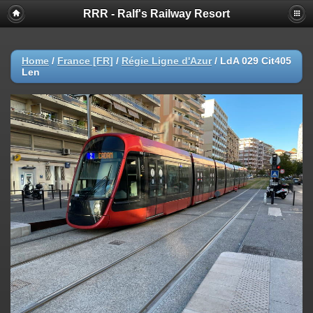
RRR - Ralf's Railway Resort
Home
/
France [FR]
/
Régie Ligne d'Azur
/
LdA 029 Cit405
Len