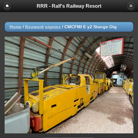
RRR - Ralf's Railway Resort
Home
/
Keyword
oignies
/
CMCFMI E y2 Stange Oig