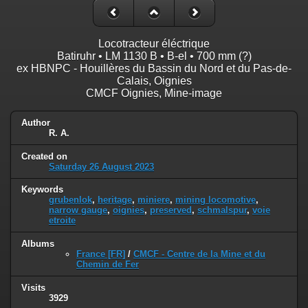
Locotracteur éléctrique
Batiruhr • LM 1130 B • B-el • 700 mm (?)
ex HBNPC - Houillères du Bassin du Nord et du Pas-de-
Calais, Oignies
CMCF Oignies, Mine-image
Author
R. A.
Created on
Saturday 26 August 2023
Keywords
grubenlok
,
heritage
,
miniere
,
mining locomotive
,
narrow gauge
,
oignies
,
preserved
,
schmalspur
,
voie
etroite
Albums
France [FR]
/
CMCF - Centre de la Mine et du
Chemin de Fer
Visits
3929