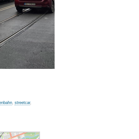
enbahn
,
streetcar
,