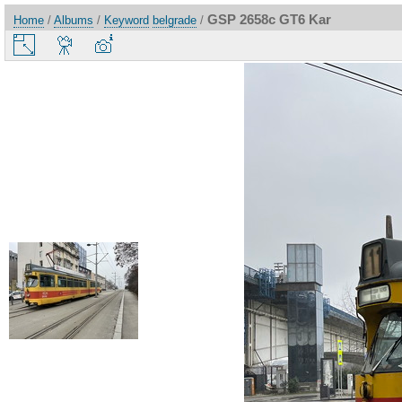
GSP 2658c GT6 Kar
Home
/
Albums
/
Keyword
belgrade
/