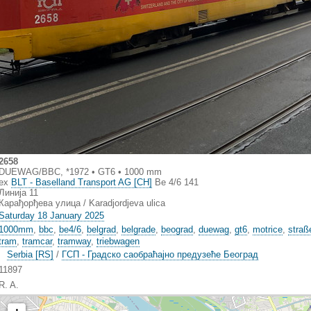
2658
DUEWAG/BBC, *1972 • GT6 • 1000 mm
ex
BLT - Baselland Transport AG [CH]
Be 4/6 141
Линиja 11
Карађорђева улица / Karadjordjeva ulica
Saturday 18 January 2025
1000mm
,
bbc
,
be4/6
,
belgrad
,
belgrade
,
beograd
,
duewag
,
gt6
,
motrice
,
straß
tram
,
tramcar
,
tramway
,
triebwagen
Serbia [RS]
/
ГCП - Градско саобраћајно предузеће Београд
11897
R. A.