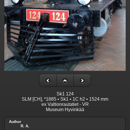
Sk1 124
SLM [CH], *1885 • Sk1 • 1C h2 • 1524 mm
ex Valtionrautatiet - VR
Museum Hyvinkää
Author
R. A.