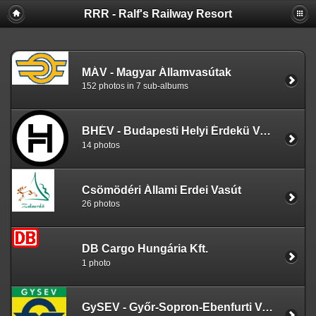
RRR - Ralf's Railway Resort
MÁV - Magyar Államvasútak
152 photos in 7 sub-albums
BHÉV - Budapesti Helyi Érdekü Vasút
14 photos
Csömödéri Állami Erdei Vasút
26 photos
DB Cargo Hungária Kft.
1 photo
GySEV - Győr-Sopron-Ebenfurti Vasút