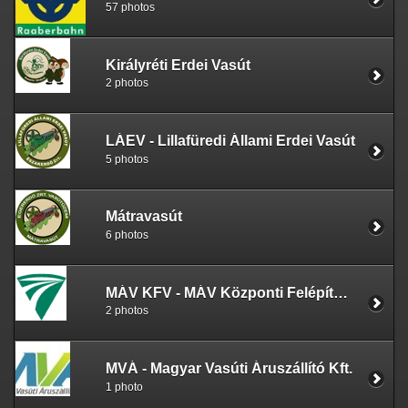
57 photos
Királyréti Erdei Vasút
2 photos
LÁEV - Lillafüredi Állami Erdei Vasút
5 photos
Mátravasút
6 photos
MÁV KFV - MÁV Központi Felépítményvizsgáló Kft.
2 photos
MVÁ - Magyar Vasúti Áruszállító Kft.
1 photo