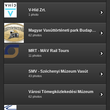
V-Híd Zrt.
1 photo
Magyar Vasúttörténeti park Budapest
62 photos
MRT - MÁV Rail Tours
11 photos
SMV - Széchenyi Múzeum Vasút
43 photos
Városi Tömegközlekedési Múzeum
62 photos