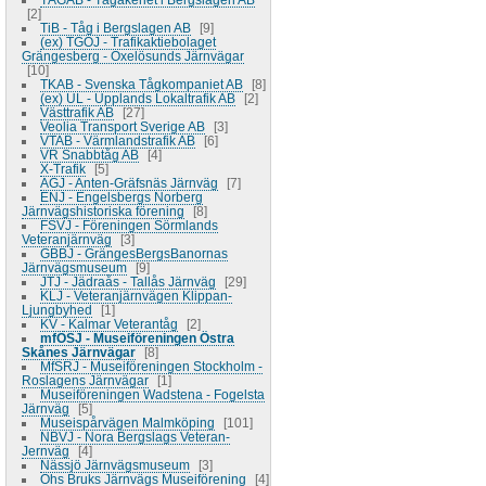
2
TiB - Tåg i Bergslagen AB
9
(ex) TGOJ - Trafikaktiebolaget
Grängesberg - Oxelösunds Järnvägar
10
TKAB - Svenska Tågkompaniet AB
8
(ex) UL - Upplands Lokaltrafik AB
2
Västtrafik AB
27
Veolia Transport Sverige AB
3
VTAB - Värmlandstrafik AB
6
VR Snabbtåg AB
4
X-Trafik
5
AGJ - Anten-Gräfsnäs Järnväg
7
ENJ - Engelsbergs Norberg
Järnvägshistoriska förening
8
FSVJ - Föreningen Sörmlands
Veteranjärnväg
3
GBBJ - GrängesBergsBanornas
Järnvägsmuseum
9
JTJ - Jädraås - Tallås Järnväg
29
KLJ - Veteranjärnvägen Klippan-
Ljungbyhed
1
KV - Kalmar Veterantåg
2
mfÖSJ - Museiföreningen Östra
Skånes Järnvägar
8
MfSRJ - Museiföreningen Stockholm -
Roslagens Järnvägar
1
Museiföreningen Wadstena - Fogelsta
Järnväg
5
Museispårvägen Malmköping
101
NBVJ - Nora Bergslags Veteran-
Jernväg
4
Nässjö Järnvägsmuseum
3
Ohs Bruks Järnvägs Museiförening
4