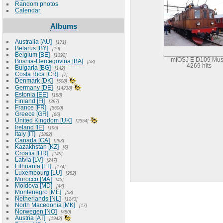
Random photos
Calendar
Albums
Australia [AU]
171
Belarus [BY]
19
Belgium [BE]
1392
mfOSJ E D109 Mu
Bosnia-Hercegovina [BA]
58
4269 hits
Bulgaria [BG]
142
Costa Rica [CR]
7
Denmark [DK]
508
Germany [DE]
14238
Estonia [EE]
188
Finland [FI]
397
France [FR]
5600
Greece [GR]
66
United Kingdom [UK]
2554
Ireland [IE]
196
Italy [IT]
1882
Canada [CA]
263
Kazakhstan [KZ]
6
Croatia [HR]
149
Latvia [LV]
247
Lithuania [LT]
174
Luxembourg [LU]
282
Morocco [MA]
43
Moldova [MD]
44
Montenegro [ME]
58
Netherlands [NL]
1243
North Macedonia [MK]
17
Norwegen [NO]
480
Austria [AT]
1942