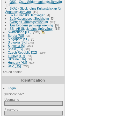
ÖSlJ - Östra Södermanlands Järnväg
11
SKAJ - Stockholms Kultursällskap för
Ånga och Järnväg
10
SkJ - Skånska Järnvägar
4
Spårvägsmuseet Stockholm
9
Sveriges Järnvägsmuseum
219
Tjustbygdens järnvägsförening
6
SS - AB Stockholms Spårvägar
15
Switzerland [CH]
5586
Serbia [RS]
94
Singapore [SG]
1
Slovakia [SK]
396
Slovenia [SI]
252
Spain [ES]
936
Czech Republic [CZ]
1086
Türkiye [TR]
162
Ukraine [UA]
39
Hungary [HU]
533
USA [US]
1125
45020 photos
Identification
Login
Quick connect
Username
Password