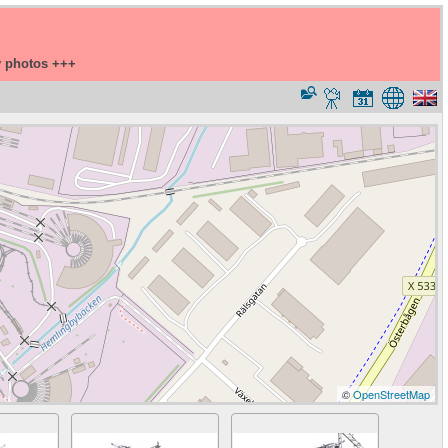
y photos +++
©
OpenStreetMap