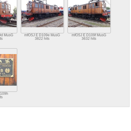
9d MusG
mfOSJ E D109e MusG
mfOSJ E D109f MusG
ts
3822 hits
3632 hits
D109h
ts