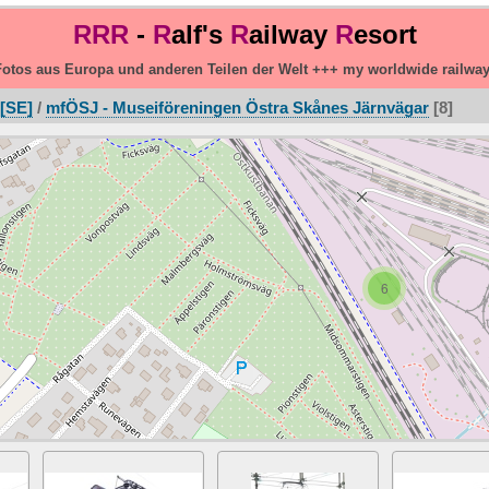
RRR
-
R
alf's
R
ailway
R
esort
otos aus Europa und anderen Teilen der Welt +++ my worldwide railwa
[SE]
/
mfÖSJ - Museiföreningen Östra Skånes Järnvägar
8
6