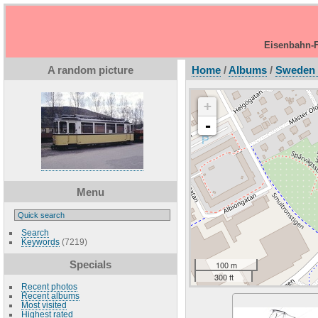
Eisenbahn-F
A random picture
Home
/
Albums
/
Sweden 
+
-
Menu
Search
Keywords
(7219)
Specials
100 m
300 ft
Recent photos
Recent albums
Most visited
Highest rated