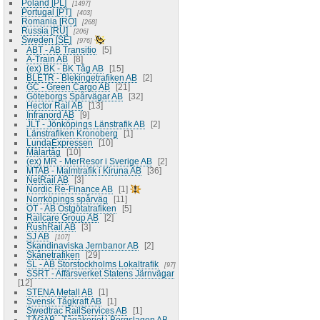
Poland [PL]
1497
Portugal [PT]
403
Romania [RO]
268
Russia [RU]
206
Sweden [SE]
976
ABT - AB Transitio
5
A-Train AB
8
(ex) BK - BK Tåg AB
15
BLETR - Blekingetrafiken AB
2
GC - Green Cargo AB
21
Göteborgs Spårvägar AB
32
Hector Rail AB
13
Infranord AB
9
JLT - Jönköpings Länstrafik AB
2
Länstrafiken Kronoberg
1
LundaExpressen
10
Mälartåg
10
(ex) MR - MerResor i Sverige AB
2
MTAB - Malmtrafik i Kiruna AB
36
NetRail AB
3
Nordic Re-Finance AB
1
Norrköpings spårväg
11
OT - AB Östgötatrafiken
5
Railcare Group AB
2
RushRail AB
3
SJ AB
107
Skandinaviska Jernbanor AB
2
Skånetrafiken
29
SL - AB Storstockholms Lokaltrafik
97
SSRT - Affärsverket Statens Järnvägar
12
STENA Metall AB
1
Svensk Tågkraft AB
1
Swedtrac RailServices AB
1
TÅGAB - Tågåkeriet i Bergslagen AB