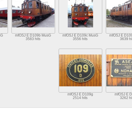
sG
mfOSJ E D109b MusG
mfOSJ E D109c MusG
mfOSJ E D10
3583 hits
3556 hits
3639 hi
mfOSJ E D109g
mfOSJ E 
2514 hits
3262 hi