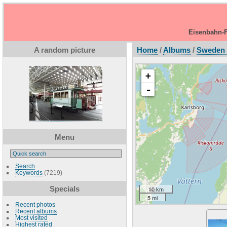
Eisenbahn-F
A random picture
Home
/
Albums
/
Sweden 
+
-
Menu
Search
Keywords
(7219)
Specials
10 km
5 mi
Recent photos
Recent albums
Most visited
Highest rated