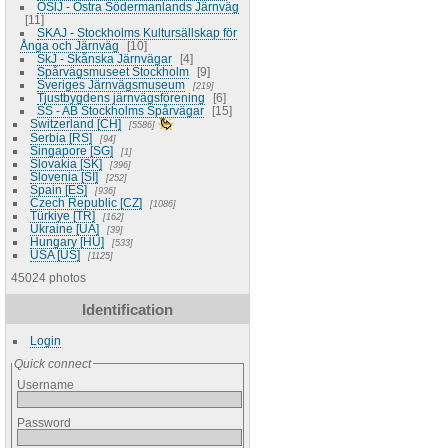
ÖSlJ - Östra Södermanlands Järnväg
11
SKAJ - Stockholms Kultursällskap för
Ånga och Järnväg
10
SkJ - Skånska Järnvägar
4
Spårvägsmuseet Stockholm
9
Sveriges Järnvägsmuseum
219
Tjustbygdens järnvägsförening
6
SS - AB Stockholms Spårvägar
15
Switzerland [CH]
5586
Serbia [RS]
94
Singapore [SG]
1
Slovakia [SK]
396
Slovenia [SI]
252
Spain [ES]
936
Czech Republic [CZ]
1086
Türkiye [TR]
162
Ukraine [UA]
39
Hungary [HU]
533
USA [US]
1125
45024 photos
Identification
Login
Quick connect
Username
Password