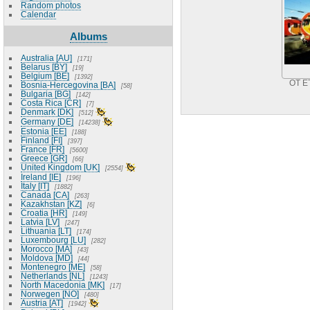
Random photos
Calendar
Albums
Australia [AU]
171
Belarus [BY]
19
Belgium [BE]
1392
OT E
Bosnia-Hercegovina [BA]
58
Bulgaria [BG]
142
Costa Rica [CR]
7
Denmark [DK]
512
Germany [DE]
14238
Estonia [EE]
188
Finland [FI]
397
France [FR]
5600
Greece [GR]
66
United Kingdom [UK]
2554
Ireland [IE]
196
Italy [IT]
1882
Canada [CA]
263
Kazakhstan [KZ]
6
Croatia [HR]
149
Latvia [LV]
247
Lithuania [LT]
174
Luxembourg [LU]
282
Morocco [MA]
43
Moldova [MD]
44
Montenegro [ME]
58
Netherlands [NL]
1243
North Macedonia [MK]
17
Norwegen [NO]
480
Austria [AT]
1942