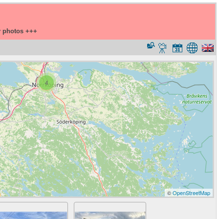
y photos +++
4
©
OpenStreetMap