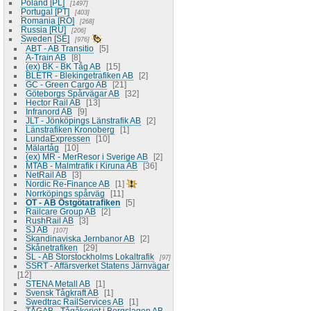
Poland [PL]
1497
Portugal [PT]
403
Romania [RO]
268
Russia [RU]
206
Sweden [SE]
976
ABT - AB Transitio
5
A-Train AB
8
(ex) BK - BK Tåg AB
15
BLETR - Blekingetrafiken AB
2
GC - Green Cargo AB
21
Göteborgs Spårvägar AB
32
Hector Rail AB
13
Infranord AB
9
JLT - Jönköpings Länstrafik AB
2
Länstrafiken Kronoberg
1
LundaExpressen
10
Mälartåg
10
(ex) MR - MerResor i Sverige AB
2
MTAB - Malmtrafik i Kiruna AB
36
NetRail AB
3
Nordic Re-Finance AB
1
Norrköpings spårväg
11
OT - AB Östgötatrafiken
5
Railcare Group AB
2
RushRail AB
3
SJ AB
107
Skandinaviska Jernbanor AB
2
Skånetrafiken
29
SL - AB Storstockholms Lokaltrafik
97
SSRT - Affärsverket Statens Järnvägar
12
STENA Metall AB
1
Svensk Tågkraft AB
1
Swedtrac RailServices AB
1
TÅGAB - Tågåkeriet i Bergslagen AB