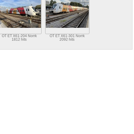
OT ET X61-204 Norrk
OT ET X61-301 Norrk
1812 hits
2092 hits