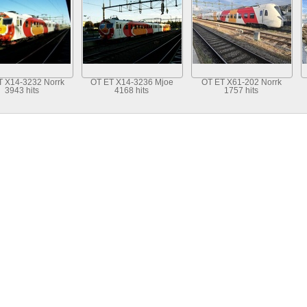
T X14-3232 Norrk
OT ET X14-3236 Mjoe
OT ET X61-202 Norrk
3943 hits
4168 hits
1757 hits