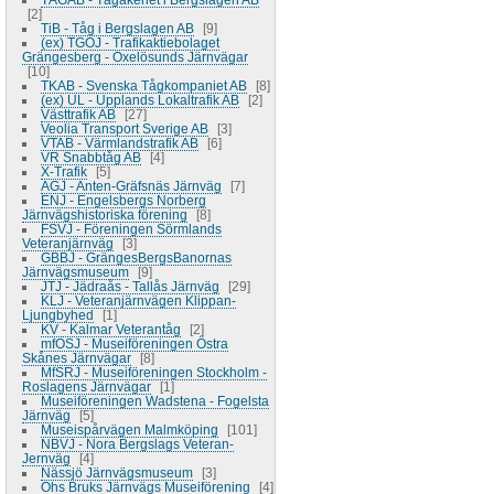
2
TiB - Tåg i Bergslagen AB
9
(ex) TGOJ - Trafikaktiebolaget
Grängesberg - Oxelösunds Järnvägar
10
TKAB - Svenska Tågkompaniet AB
8
(ex) UL - Upplands Lokaltrafik AB
2
Västtrafik AB
27
Veolia Transport Sverige AB
3
VTAB - Värmlandstrafik AB
6
VR Snabbtåg AB
4
X-Trafik
5
AGJ - Anten-Gräfsnäs Järnväg
7
ENJ - Engelsbergs Norberg
Järnvägshistoriska förening
8
FSVJ - Föreningen Sörmlands
Veteranjärnväg
3
GBBJ - GrängesBergsBanornas
Järnvägsmuseum
9
JTJ - Jädraås - Tallås Järnväg
29
KLJ - Veteranjärnvägen Klippan-
Ljungbyhed
1
KV - Kalmar Veterantåg
2
mfÖSJ - Museiföreningen Östra
Skånes Järnvägar
8
MfSRJ - Museiföreningen Stockholm -
Roslagens Järnvägar
1
Museiföreningen Wadstena - Fogelsta
Järnväg
5
Museispårvägen Malmköping
101
NBVJ - Nora Bergslags Veteran-
Jernväg
4
Nässjö Järnvägsmuseum
3
Ohs Bruks Järnvägs Museiförening
4