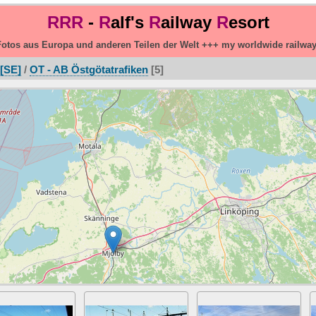
RRR
-
R
alf's
R
ailway
R
esort
otos aus Europa und anderen Teilen der Welt +++ my worldwide railwa
[SE]
/
OT - AB Östgötatrafiken
5