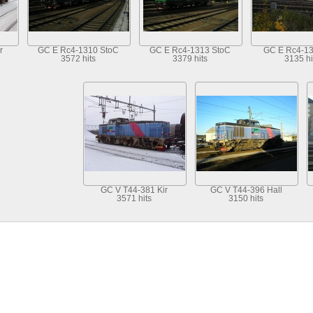
r
GC E Rc4-1310 StoC
GC E Rc4-1313 StoC
GC E Rc4-13
3572 hits
3379 hits
3135 hi
GC V T44-381 Kir
GC V T44-396 Hall
3571 hits
3150 hits