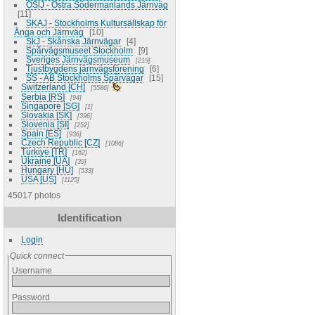
ÖSlJ - Östra Södermanlands Järnväg
11
SKAJ - Stockholms Kultursällskap för
Ånga och Järnväg
10
SkJ - Skånska Järnvägar
4
Spårvägsmuseet Stockholm
9
Sveriges Järnvägsmuseum
219
Tjustbygdens järnvägsförening
6
SS - AB Stockholms Spårvägar
15
Switzerland [CH]
5586
Serbia [RS]
94
Singapore [SG]
1
Slovakia [SK]
396
Slovenia [SI]
252
Spain [ES]
936
Czech Republic [CZ]
1086
Türkiye [TR]
162
Ukraine [UA]
39
Hungary [HU]
533
USA [US]
1125
45017 photos
Identification
Login
Quick connect
Username
Password