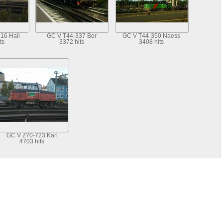
16 Hall
GC V T44-337 Bor
GC V T44-350 Naess
ts
3372 hits
3408 hits
GC V Z70-723 Karl
4703 hits