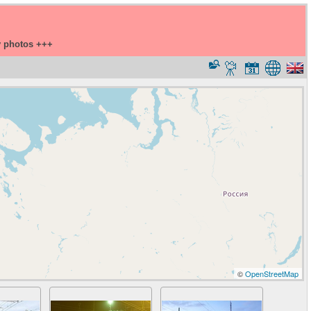
y photos +++
©
OpenStreetMap