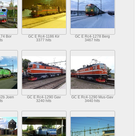
74 Bor
GC E Rc4-1186 Kir
GC E Rc4-1278 Berg
ts
3377 hits
3467 hits
82b Joen
GC E Rc4-1290 Gav
GC E Rc4-1290 Mus-Gav
ts
3240 hits
3440 hits