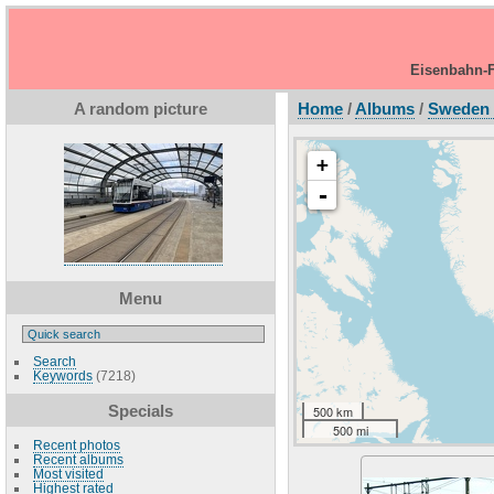
Eisenbahn-F
A random picture
Home
/
Albums
/
Sweden 
+
-
Menu
Search
Keywords
(7218)
Specials
500 km
500 mi
Recent photos
Recent albums
Most visited
Highest rated