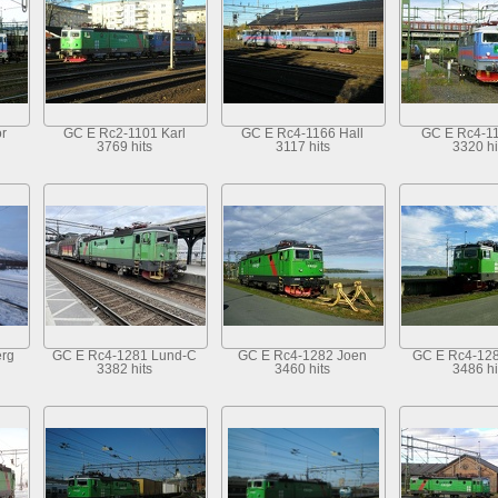
r
GC E Rc2-1101 Karl
GC E Rc4-1166 Hall
GC E Rc4-11
3769 hits
3117 hits
3320 hi
erg
GC E Rc4-1281 Lund-C
GC E Rc4-1282 Joen
GC E Rc4-12
3382 hits
3460 hits
3486 hi