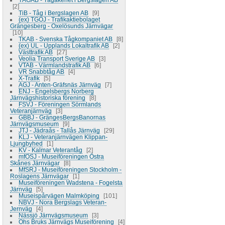
2
TiB - Tåg i Bergslagen AB
9
(ex) TGOJ - Trafikaktiebolaget
Grängesberg - Oxelösunds Järnvägar
10
TKAB - Svenska Tågkompaniet AB
8
(ex) UL - Upplands Lokaltrafik AB
2
Västtrafik AB
27
Veolia Transport Sverige AB
3
VTAB - Värmlandstrafik AB
6
VR Snabbtåg AB
4
X-Trafik
5
AGJ - Anten-Gräfsnäs Järnväg
7
ENJ - Engelsbergs Norberg
Järnvägshistoriska förening
8
FSVJ - Föreningen Sörmlands
Veteranjärnväg
3
GBBJ - GrängesBergsBanornas
Järnvägsmuseum
9
JTJ - Jädraås - Tallås Järnväg
29
KLJ - Veteranjärnvägen Klippan-
Ljungbyhed
1
KV - Kalmar Veterantåg
2
mfÖSJ - Museiföreningen Östra
Skånes Järnvägar
8
MfSRJ - Museiföreningen Stockholm -
Roslagens Järnvägar
1
Museiföreningen Wadstena - Fogelsta
Järnväg
5
Museispårvägen Malmköping
101
NBVJ - Nora Bergslags Veteran-
Jernväg
4
Nässjö Järnvägsmuseum
3
Ohs Bruks Järnvägs Museiförening
4