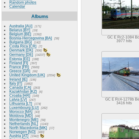
Random photos
Calendar
Albums
Australia [AU]
171
Belarus [BY]
19
Belgium [BE]
1392
GC E Rc2-1084 Bo
Bosnia-Hercegovina [BA]
58
3977 hits
Bulgaria [BG]
142
Costa Rica [CR]
7
Denmark [DK]
506
Germany [DE]
14237
Estonia [EE]
188
Finland [FI]
397
France [FR]
5600
Greece [GR]
66
United Kingdom [UK]
2554
Ireland [IE]
196
Italy [IT]
1882
Canada [CA]
263
Kazakhstan [KZ]
6
Croatia [HR]
149
Latvia [LV]
GC E Rc4-1278b B
247
3416 hits
Lithuania [LT]
174
Luxembourg [LU]
282
Morocco [MA]
43
Moldova [MD]
44
Montenegro [ME]
58
Netherlands [NL]
1243
North Macedonia [MK]
17
Norwegen [NO]
480
Austria [AT]
1942