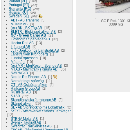
Poland [PL]
1497
Portugal [PT]
403
Romania [RO]
268
Russia [RU]
206
Sweden [SE]
976
ABT - AB Transitio
5
GC E Rc4-1301 Ki
A-Train AB
8
3389 hits
(ex) BK - BK Tåg AB
15
BLETR - Blekingetrafiken AB
2
GC - Green Cargo AB
21
Göteborgs Spårvägar AB
32
Hector Rail AB
13
Infranord AB
9
JLT - Jönköpings Länstrafik AB
2
Länstrafiken Kronoberg
1
LundaExpressen
10
Mälartåg
10
(ex) MR - MerResor i Sverige AB
2
MTAB - Malmtrafik i Kiruna AB
36
NetRail AB
3
Nordic Re-Finance AB
1
Norrköpings spårväg
11
OT - AB Östgötatrafiken
5
Railcare Group AB
2
RushRail AB
3
SJ AB
107
Skandinaviska Jernbanor AB
2
Skånetrafiken
29
SL - AB Storstockholms Lokaltrafik
97
SSRT - Affärsverket Statens Järnvägar
12
STENA Metall AB
1
Svensk Tågkraft AB
1
Swedtrac RailServices AB
1
TÅGAB - Tågåkeriet i Bergslagen AB