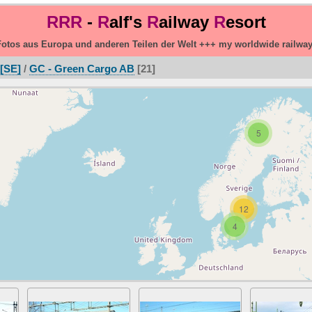
RRR
-
R
alf's
R
ailway
R
esort
otos aus Europa und anderen Teilen der Welt +++ my worldwide railwa
[SE]
/
GC - Green Cargo AB
21
5
12
4